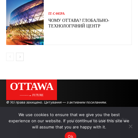
ІТ-СФЕРА
ЧОМУ ОТТАВА? ГЛОБАЛЬНО-
ТЕХНОЛОГІЧНИЙ ЦЕНТР
OTTAWA
———→ FUTURE
© Усі права захищено. Цитування — з активним посиланням.
We use cookies to ensure that we give you the best
experience on our website. If you continue to use this site we
АВТОРИ
РЕКЛАМА НА САЙТІ
will assume that you are happy with it.
Ok