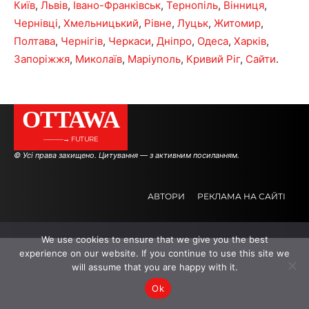
Київ
,
Львів
,
Івано-Франківськ
,
Тернопіль
,
Вінниця
,
Чернівці
,
Хмельницький
,
Рівне
,
Луцьк
,
Житомир
,
Полтава
,
Чернігів
,
Черкаси
,
Дніпро
,
Одеса
,
Харків
,
Запоріжжя
,
Миколаїв
,
Маріуполь
,
Кривий Ріг
,
Сайти
.
OTTAWA
———→ FUTURE
© Усі права захищено. Цитування — з активним посиланням.
АВТОРИ
РЕКЛАМА НА САЙТІ
We use cookies to ensure that we give you the best
.
.
.
experience on our website. If you continue to use this site we
will assume that you are happy with it.
Ok