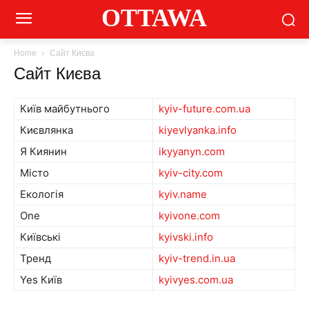
OTTAWA
Home
Сайт Києва
Сайт Києва
Київ майбутнього
kyiv-future.com.ua
Києвлянка
kiyevlyanka.info
Я Киянин
ikyyanyn.com
Місто
kyiv-city.com
Екологія
kyiv.name
One
kyivone.com
Київські
kyivski.info
Тренд
kyiv-trend.in.ua
Yes Київ
kyivyes.com.ua