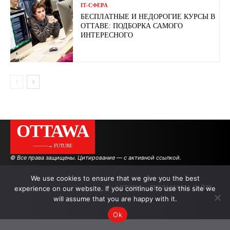
ІТ-СФЕРА
БЕСПЛАТНЫЕ И НЕДОРОГИЕ КУРСЫ В
ОТТАВЕ: ПОДБОРКА САМОГО
ИНТЕРЕСНОГО
OTTAWA
———→ FUTURE
© Все права защищены. Цитирование — с активной ссылкой.
We use cookies to ensure that we give you the best
experience on our website. If you continue to use this site we
АВТОРЫ
РЕКЛАМА НА САЙТЕ
will assume that you are happy with it.
Ok
.
.
.