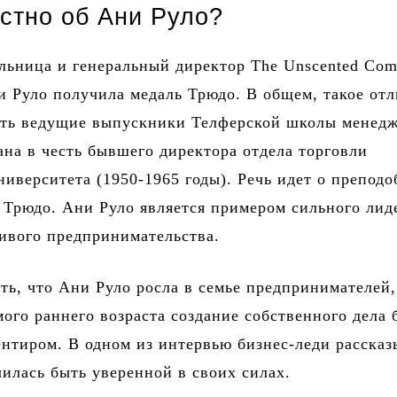
естно об Ани Руло?
льница и генеральный директор The Unscented Com
и Руло получила медаль Трюдо. В общем, такое от
ить ведущие выпускники Телферской школы менедж
ана в честь бывшего директора отдела торговли
ниверситета (1950-1965 годы). Речь идет о препод
 Трюдо. Ани Руло является примером сильного лид
ивого предпринимательства.
ть, что Ани Руло росла в семье предпринимателей,
мого раннего возраста создание собственного дела
ентиром. В одном из интервью бизнес-леди рассказ
чилась быть уверенной в своих силах.