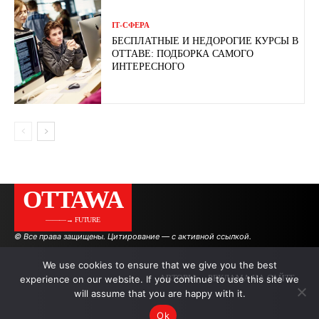
ІТ-СФЕРА
БЕСПЛАТНЫЕ И НЕДОРОГИЕ КУРСЫ В
ОТТАВЕ: ПОДБОРКА САМОГО
ИНТЕРЕСНОГО
OTTAWA
———→ FUTURE
© Все права защищены. Цитирование — с активной ссылкой.
We use cookies to ensure that we give you the best
experience on our website. If you continue to use this site we
АВТОРЫ
РЕКЛАМА НА САЙТЕ
will assume that you are happy with it.
Ok