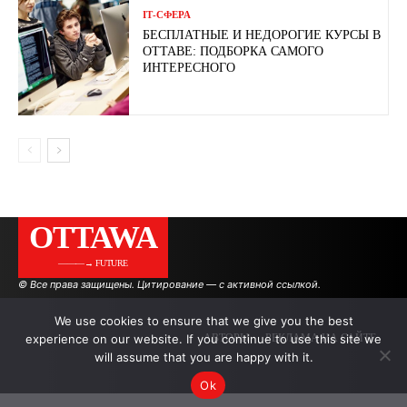
ІТ-СФЕРА
БЕСПЛАТНЫЕ И НЕДОРОГИЕ КУРСЫ В
ОТТАВЕ: ПОДБОРКА САМОГО
ИНТЕРЕСНОГО
OTTAWA
———→ FUTURE
© Все права защищены. Цитирование — с активной ссылкой.
We use cookies to ensure that we give you the best
experience on our website. If you continue to use this site we
АВТОРЫ
РЕКЛАМА НА САЙТЕ
will assume that you are happy with it.
Ok
.
.
.